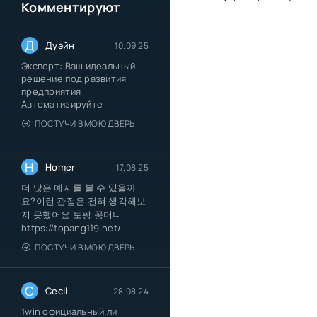
Комментируют
Д
Дуэйн
10.09.25
Эксперт: Ваш идеальный
решение под развития
предприятия
Автоматизируйте
ПОСТУЧИ В МОЮ ДВЕРЬ
H
Homer
17.08.25
더 많은 예시를 볼 수 있을까
요?이런 관점은 전혀 생각해보
지 못했어요 토팡 꽁머니
https://topang119.net/
ПОСТУЧИ В МОЮ ДВЕРЬ
C
Cecil
28.08.24
1win официальный ли