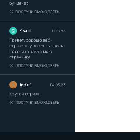
букмекер
ПОСТУЧИ В МОЮ ДВЕРЬ
S
Shelli
11.07.24
Привет, хорошо веб-
страница у вас есть здесь.
Посетите также мою
страничку
ПОСТУЧИ В МОЮ ДВЕРЬ
I
indiaf
04.03.23
Крутой сериал!
ПОСТУЧИ В МОЮ ДВЕРЬ