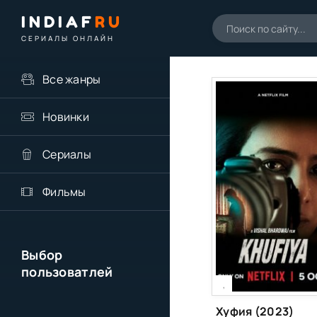
INDIAF
RU
СЕРИАЛЫ ОНЛАЙН
Все жанры
Новинки
Сериалы
Фильмы
Выбор
пользоватлей
[xfgiven_season]
[/xfgiven_season]
,
Хуфия (2023)