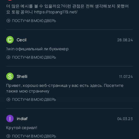
더 많은 예시를 볼 수 있을까요?이런 관점은 전혀 생각해보지 못했어
요 토팡 꽁머니 https://topang119.net/
ПОСТУЧИ В МОЮ ДВЕРЬ
C
Cecil
28.08.24
1win официальный ли букмекер
ПОСТУЧИ В МОЮ ДВЕРЬ
S
Shelli
11.07.24
Привет, хорошо веб-страница у вас есть здесь. Посетите
также мою страничку
ПОСТУЧИ В МОЮ ДВЕРЬ
I
indiaf
04.03.23
Крутой сериал!
ПОСТУЧИ В МОЮ ДВЕРЬ