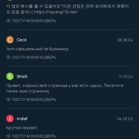
더 많은 예시를 볼 수 있을까요?이런 관점은 전혀 생각해보지 못했어
요 토팡 꽁머니 https://topang119.net/
ПОСТУЧИ В МОЮ ДВЕРЬ
C
Cecil
28.08.24
1win официальный ли букмекер
ПОСТУЧИ В МОЮ ДВЕРЬ
S
Shelli
11.07.24
Привет, хорошо веб-страница у вас есть здесь. Посетите
также мою страничку
ПОСТУЧИ В МОЮ ДВЕРЬ
I
indiaf
04.03.23
Крутой сериал!
ПОСТУЧИ В МОЮ ДВЕРЬ