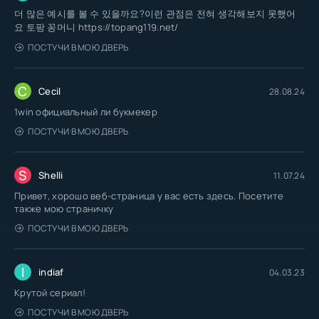
더 많은 예시를 볼 수 있을까요?이런 관점은 전혀 생각해보지 못했어
요 토팡 꽁머니 https://topang119.net/
ПОСТУЧИ В МОЮ ДВЕРЬ
C
Cecil
28.08.24
1win официальный ли букмекер
ПОСТУЧИ В МОЮ ДВЕРЬ
S
Shelli
11.07.24
Привет, хорошо веб-страница у вас есть здесь. Посетите
также мою страничку
ПОСТУЧИ В МОЮ ДВЕРЬ
I
indiaf
04.03.23
Крутой сериал!
ПОСТУЧИ В МОЮ ДВЕРЬ