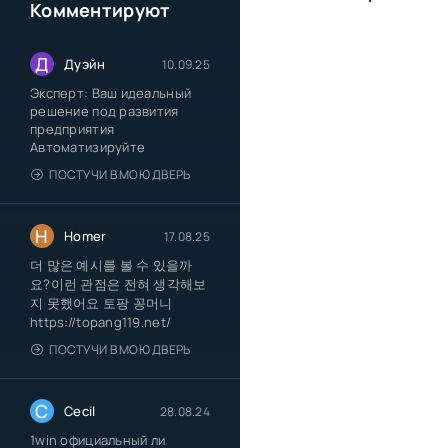
Комментируют
Д
Дуэйн
10.09.25
Эксперт: Ваш идеальный
решение под развития
предприятия
Автоматизируйте
ПОСТУЧИ В МОЮ ДВЕРЬ
H
Homer
17.08.25
더 많은 예시를 볼 수 있을까
요?이런 관점은 전혀 생각해보
지 못했어요 토팡 꽁머니
https://topang119.net/
ПОСТУЧИ В МОЮ ДВЕРЬ
C
Cecil
28.08.24
1win официальный ли