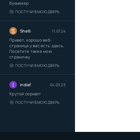
букмекер
ПОСТУЧИ В МОЮ ДВЕРЬ
S
Shelli
11.07.24
Привет, хорошо веб-
страница у вас есть здесь.
Посетите также мою
страничку
ПОСТУЧИ В МОЮ ДВЕРЬ
I
indiaf
04.03.23
Крутой сериал!
ПОСТУЧИ В МОЮ ДВЕРЬ