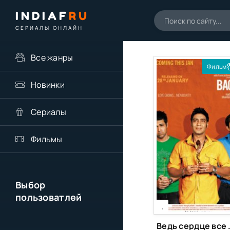
INDIAF
RU
СЕРИАЛЫ ОНЛАЙН
Все жанры
Фильм
Новинки
Сериалы
Фильмы
Выбор
пользоватлей
[xfgiven_season]
[/xfgiven_season]
,
Ведь серд