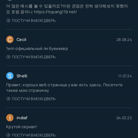
더 많은 예시를 볼 수 있을까요?이런 관점은 전혀 생각해보지 못했어
요 토팡 꽁머니 https://topang119.net/
ПОСТУЧИ В МОЮ ДВЕРЬ
C
Cecil
28.08.24
1win официальный ли букмекер
ПОСТУЧИ В МОЮ ДВЕРЬ
S
Shelli
11.07.24
Привет, хорошо веб-страница у вас есть здесь. Посетите
также мою страничку
ПОСТУЧИ В МОЮ ДВЕРЬ
I
indiaf
04.03.23
Крутой сериал!
ПОСТУЧИ В МОЮ ДВЕРЬ