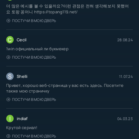
더 많은 예시를 볼 수 있을까요?이런 관점은 전혀 생각해보지 못했어
요 토팡 꽁머니 https://topang119.net/
ПОСТУЧИ В МОЮ ДВЕРЬ
C
Cecil
28.08.24
1win официальный ли букмекер
ПОСТУЧИ В МОЮ ДВЕРЬ
S
Shelli
11.07.24
Привет, хорошо веб-страница у вас есть здесь. Посетите
также мою страничку
ПОСТУЧИ В МОЮ ДВЕРЬ
I
indiaf
04.03.23
Крутой сериал!
ПОСТУЧИ В МОЮ ДВЕРЬ