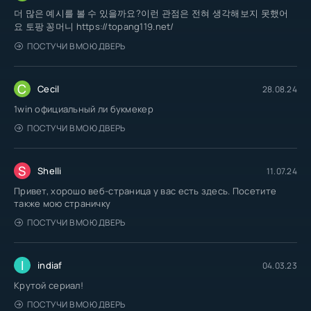
더 많은 예시를 볼 수 있을까요?이런 관점은 전혀 생각해보지 못했어
요 토팡 꽁머니 https://topang119.net/
ПОСТУЧИ В МОЮ ДВЕРЬ
C
Cecil
28.08.24
1win официальный ли букмекер
ПОСТУЧИ В МОЮ ДВЕРЬ
S
Shelli
11.07.24
Привет, хорошо веб-страница у вас есть здесь. Посетите
также мою страничку
ПОСТУЧИ В МОЮ ДВЕРЬ
I
indiaf
04.03.23
Крутой сериал!
ПОСТУЧИ В МОЮ ДВЕРЬ