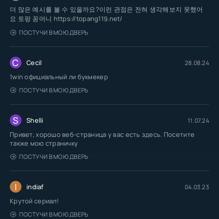
더 많은 예시를 볼 수 있을까요?이런 관점은 전혀 생각해보지 못했어
요 토팡 꽁머니 https://topang119.net/
ПОСТУЧИ В МОЮ ДВЕРЬ
C
Cecil
28.08.24
1win официальный ли букмекер
ПОСТУЧИ В МОЮ ДВЕРЬ
S
Shelli
11.07.24
Привет, хорошо веб-страница у вас есть здесь. Посетите
также мою страничку
ПОСТУЧИ В МОЮ ДВЕРЬ
I
indiaf
04.03.23
Крутой сериал!
ПОСТУЧИ В МОЮ ДВЕРЬ