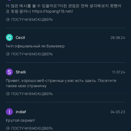
더 많은 예시를 볼 수 있을까요?이런 관점은 전혀 생각해보지 못했어
요 토팡 꽁머니 https://topang119.net/
ПОСТУЧИ В МОЮ ДВЕРЬ
C
Cecil
28.08.24
1win официальный ли букмекер
ПОСТУЧИ В МОЮ ДВЕРЬ
S
Shelli
11.07.24
Привет, хорошо веб-страница у вас есть здесь. Посетите
также мою страничку
ПОСТУЧИ В МОЮ ДВЕРЬ
I
indiaf
04.03.23
Крутой сериал!
ПОСТУЧИ В МОЮ ДВЕРЬ