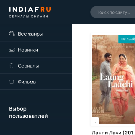
INDIAF
RU
СЕРИАЛЫ ОНЛАЙН
Все жанры
Фильм
Новинки
Сериалы
Фильмы
Выбор
пользоватлей
[xfgiven_season]
[/xfgiven_season]
,
Ланг и Ла