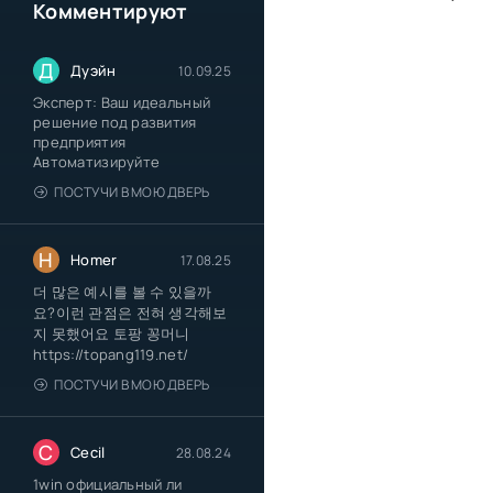
Комментируют
Д
Дуэйн
10.09.25
Эксперт: Ваш идеальный
решение под развития
предприятия
Автоматизируйте
ПОСТУЧИ В МОЮ ДВЕРЬ
H
Homer
17.08.25
더 많은 예시를 볼 수 있을까
요?이런 관점은 전혀 생각해보
지 못했어요 토팡 꽁머니
https://topang119.net/
ПОСТУЧИ В МОЮ ДВЕРЬ
C
Cecil
28.08.24
1win официальный ли