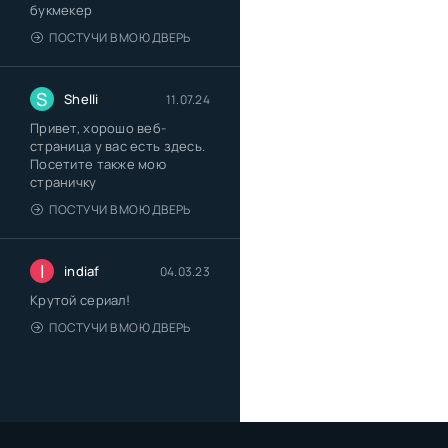
букмекер
ПОСТУЧИ В МОЮ ДВЕРЬ
S
Shelli
11.07.24
Привет, хорошо веб-
страница у вас есть здесь.
Посетите также мою
страничку
ПОСТУЧИ В МОЮ ДВЕРЬ
I
indiaf
04.03.23
Крутой сериал!
ПОСТУЧИ В МОЮ ДВЕРЬ