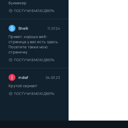
букмекер
ПОСТУЧИ В МОЮ ДВЕРЬ
S
Shelli
11.07.24
Привет, хорошо веб-
страница у вас есть здесь.
Посетите также мою
страничку
ПОСТУЧИ В МОЮ ДВЕРЬ
I
indiaf
04.03.23
Крутой сериал!
ПОСТУЧИ В МОЮ ДВЕРЬ