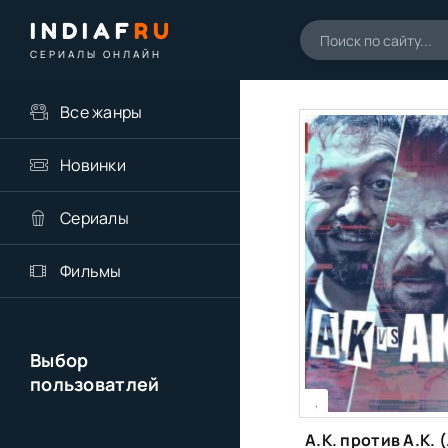
INDIAF
RU
СЕРИАЛЫ ОНЛАЙН
Все жанры
Новинки
Сериалы
Фильмы
Выбор
пользоватлей
[xfgiven_season]
[/xfgiven_season]
,
А.К.