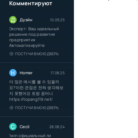
Комментируют
Д
Дуэйн
10.09.25
Эксперт: Ваш идеальный
решение под развития
предприятия
Автоматизируйте
ПОСТУЧИ В МОЮ ДВЕРЬ
H
Homer
17.08.25
더 많은 예시를 볼 수 있을까
요?이런 관점은 전혀 생각해보
지 못했어요 토팡 꽁머니
https://topang119.net/
ПОСТУЧИ В МОЮ ДВЕРЬ
C
Cecil
28.08.24
1win официальный ли