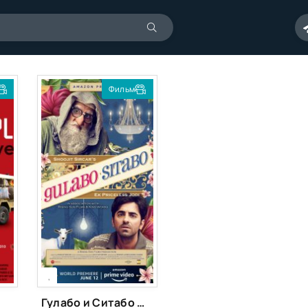
Фильм
[xfgiven_season]
[/xfgiven_season]
,
Гулабо и Ситабо (2020)