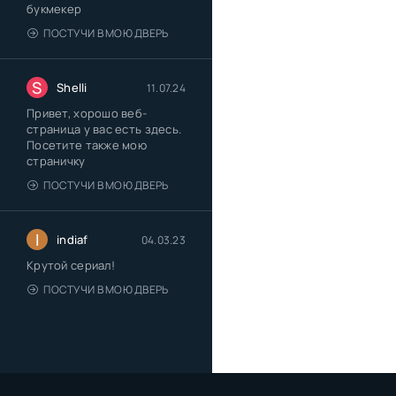
букмекер
ПОСТУЧИ В МОЮ ДВЕРЬ
S
Shelli
11.07.24
Привет, хорошо веб-
страница у вас есть здесь.
Посетите также мою
страничку
ПОСТУЧИ В МОЮ ДВЕРЬ
I
indiaf
04.03.23
Крутой сериал!
ПОСТУЧИ В МОЮ ДВЕРЬ