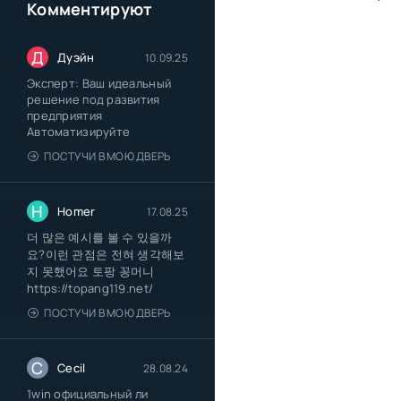
Комментируют
Д
Дуэйн
10.09.25
Эксперт: Ваш идеальный
решение под развития
предприятия
Автоматизируйте
ПОСТУЧИ В МОЮ ДВЕРЬ
H
Homer
17.08.25
더 많은 예시를 볼 수 있을까
요?이런 관점은 전혀 생각해보
지 못했어요 토팡 꽁머니
https://topang119.net/
ПОСТУЧИ В МОЮ ДВЕРЬ
C
Cecil
28.08.24
1win официальный ли