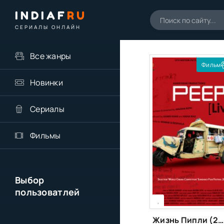
INDIAF
RU
СЕРИАЛЫ ОНЛАЙН
Все жанры
Фильм
Новинки
Сериалы
Фильмы
Выбор
пользоватлей
[xfgiven_season]
[/xfgiven_season]
,
Жизнь Пипли (2010)