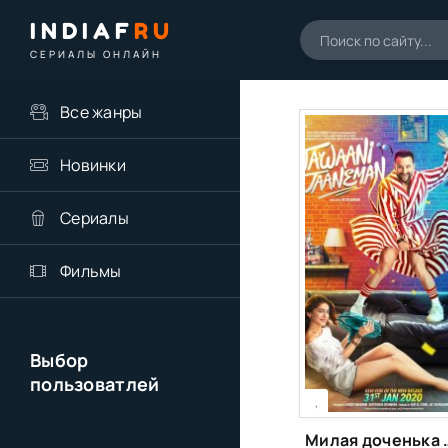
INDIAF
RU
СЕРИАЛЫ ОНЛАЙН
Все жанры
Новинки
Сериалы
Фильмы
Выбор
пользоватлей
[xfgiven_season]
[/xfgiven_season]
,
Милая доч