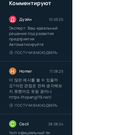
Комментируют
Д
Дуэйн
10.09.25
Эксперт: Ваш идеальный
решение под развития
предприятия
Автоматизируйте
ПОСТУЧИ В МОЮ ДВЕРЬ
H
Homer
17.08.25
더 많은 예시를 볼 수 있을까
요?이런 관점은 전혀 생각해보
지 못했어요 토팡 꽁머니
https://topang119.net/
ПОСТУЧИ В МОЮ ДВЕРЬ
C
Cecil
28.08.24
1win официальный ли