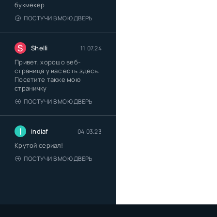
букмекер
ПОСТУЧИ В МОЮ ДВЕРЬ
S
Shelli
11.07.24
Привет, хорошо веб-
страница у вас есть здесь.
Посетите также мою
страничку
ПОСТУЧИ В МОЮ ДВЕРЬ
I
indiaf
04.03.23
Крутой сериал!
ПОСТУЧИ В МОЮ ДВЕРЬ