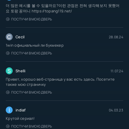
더 많은 예시를 볼 수 있을까요?이런 관점은 전혀 생각해보지 못했어
요 토팡 꽁머니 https://topang119.net/
ПОСТУЧИ В МОЮ ДВЕРЬ
C
Cecil
28.08.24
1win официальный ли букмекер
ПОСТУЧИ В МОЮ ДВЕРЬ
S
Shelli
11.07.24
Привет, хорошо веб-страница у вас есть здесь. Посетите
также мою страничку
ПОСТУЧИ В МОЮ ДВЕРЬ
I
indiaf
04.03.23
Крутой сериал!
ПОСТУЧИ В МОЮ ДВЕРЬ