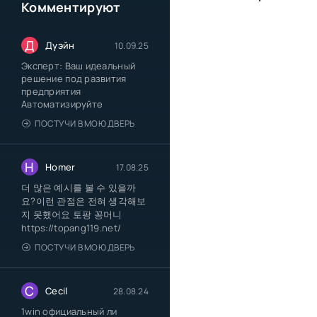
Комментируют
Д
Дуэйн
10.09.25
Эксперт: Ваш идеальный
решение под развития
предприятия
Автоматизируйте
ПОСТУЧИ В МОЮ ДВЕРЬ
H
Homer
17.08.25
더 많은 예시를 볼 수 있을까
요?이런 관점은 전혀 생각해보
지 못했어요 토팡 꽁머니
https://topang119.net/
ПОСТУЧИ В МОЮ ДВЕРЬ
C
Cecil
28.08.24
1win официальный ли