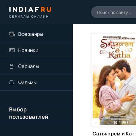
INDIAF
RU
СЕРИАЛЫ ОНЛАЙН
Все жанры
Новинки
Сериалы
Фильмы
Выбор
пользоватлей
[xfgiven_season]
[/xfgiven_season]
,
Сатьяпрем 