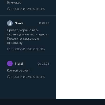
букмекер
ПОСТУЧИ В МОЮ ДВЕРЬ
S
Shelli
11.07.24
Привет, хорошо веб-
страница у вас есть здесь.
Посетите также мою
страничку
ПОСТУЧИ В МОЮ ДВЕРЬ
I
indiaf
04.03.23
Крутой сериал!
ПОСТУЧИ В МОЮ ДВЕРЬ