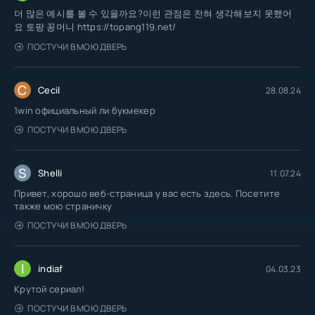
더 많은 예시를 볼 수 있을까요?이런 관점은 전혀 생각해보지 못했어
요 토팡 꽁머니 https://topang119.net/
ПОСТУЧИ В МОЮ ДВЕРЬ
C
Cecil
28.08.24
1win официальный ли букмекер
ПОСТУЧИ В МОЮ ДВЕРЬ
S
Shelli
11.07.24
Привет, хорошо веб-страница у вас есть здесь. Посетите
также мою страничку
ПОСТУЧИ В МОЮ ДВЕРЬ
I
indiaf
04.03.23
Крутой сериал!
ПОСТУЧИ В МОЮ ДВЕРЬ