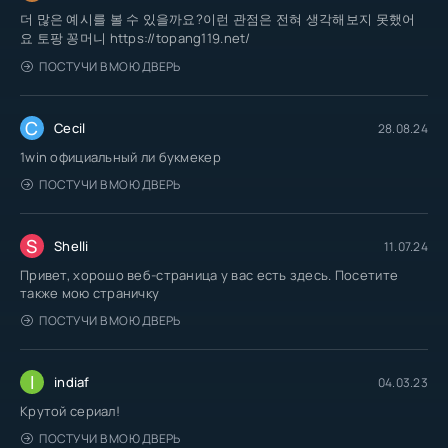
더 많은 예시를 볼 수 있을까요?이런 관점은 전혀 생각해보지 못했어
요 토팡 꽁머니 https://topang119.net/
ПОСТУЧИ В МОЮ ДВЕРЬ
C
Cecil
28.08.24
1win официальный ли букмекер
ПОСТУЧИ В МОЮ ДВЕРЬ
S
Shelli
11.07.24
Привет, хорошо веб-страница у вас есть здесь. Посетите
также мою страничку
ПОСТУЧИ В МОЮ ДВЕРЬ
I
indiaf
04.03.23
Крутой сериал!
ПОСТУЧИ В МОЮ ДВЕРЬ