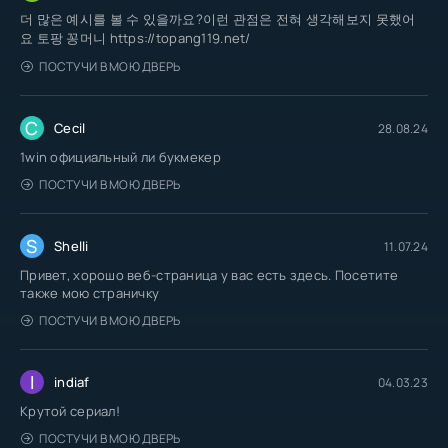
더 많은 예시를 볼 수 있을까요?이런 관점은 전혀 생각해보지 못했어
요 토팡 꽁머니 https://topang119.net/
ПОСТУЧИ В МОЮ ДВЕРЬ
C
Cecil
28.08.24
1win официальный ли букмекер
ПОСТУЧИ В МОЮ ДВЕРЬ
S
Shelli
11.07.24
Привет, хорошо веб-страница у вас есть здесь. Посетите
также мою страничку
ПОСТУЧИ В МОЮ ДВЕРЬ
I
indiaf
04.03.23
Крутой сериал!
ПОСТУЧИ В МОЮ ДВЕРЬ