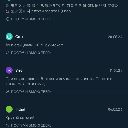
더 많은 예시를 볼 수 있을까요?이런 관점은 전혀 생각해보지 못했어
요 토팡 꽁머니 https://topang119.net/
ПОСТУЧИ В МОЮ ДВЕРЬ
C
Cecil
28.08.24
1win официальный ли букмекер
ПОСТУЧИ В МОЮ ДВЕРЬ
S
Shelli
11.07.24
Привет, хорошо веб-страница у вас есть здесь. Посетите
также мою страничку
ПОСТУЧИ В МОЮ ДВЕРЬ
I
indiaf
04.03.23
Крутой сериал!
ПОСТУЧИ В МОЮ ДВЕРЬ