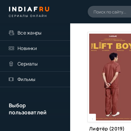
INDIAF
RU
СЕРИАЛЫ ОНЛАЙН
Все жанры
Новинки
Сериалы
Фильмы
Выбор
пользоватлей
[xfgiven_season]
[/xfgiven_season]
,
Лифтёр (2019)