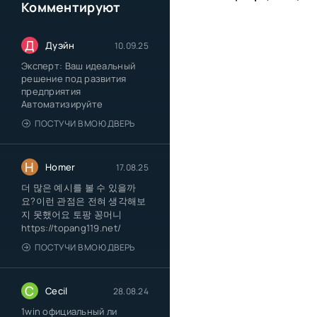
Комментируют
Д
Дуэйн
10.09.25
Эксперт: Ваш идеальный
решение под развития
предприятия
Автоматизируйте
ПОСТУЧИ В МОЮ ДВЕРЬ
H
Homer
17.08.25
더 많은 예시를 볼 수 있을까
요?이런 관점은 전혀 생각해보
지 못했어요 토팡 꽁머니
https://topang119.net/
ПОСТУЧИ В МОЮ ДВЕРЬ
C
Cecil
28.08.24
1win официальный ли