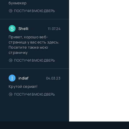
букмекер
ПОСТУЧИ В МОЮ ДВЕРЬ
S
Shelli
11.07.24
Привет, хорошо веб-
страница у вас есть здесь.
Посетите также мою
страничку
ПОСТУЧИ В МОЮ ДВЕРЬ
I
indiaf
04.03.23
Крутой сериал!
ПОСТУЧИ В МОЮ ДВЕРЬ