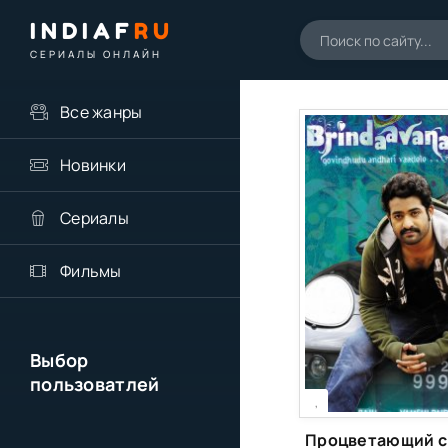
INDIAF
RU
СЕРИАЛЫ ОНЛАЙН
Все жанры
Новинки
Сериалы
Фильмы
Выбор
пользоватлей
[xfgiven_season]
[/xfgiven_season]
,
Пр