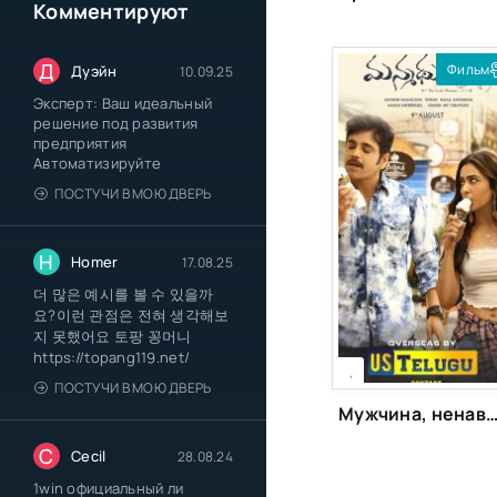
Комментируют
Д
Фильм
Дуэйн
10.09.25
Эксперт: Ваш идеальный
решение под развития
предприятия
Автоматизируйте
ПОСТУЧИ В МОЮ ДВЕРЬ
H
Homer
17.08.25
더 많은 예시를 볼 수 있을까
요?이런 관점은 전혀 생각해보
지 못했어요 토팡 꽁머니
[xfgiven_season]
https://topang119.net/
[/xfgiven_season]
,
ПОСТУЧИ В МОЮ ДВЕРЬ
Мужчина, ненавидевший женщин 2 (2
C
Cecil
28.08.24
1win официальный ли