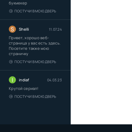
букмекер
ПОСТУЧИ В МОЮ ДВЕРЬ
S
Shelli
11.07.24
Привет, хорошо веб-
страница у вас есть здесь.
Посетите также мою
страничку
ПОСТУЧИ В МОЮ ДВЕРЬ
I
indiaf
04.03.23
Крутой сериал!
ПОСТУЧИ В МОЮ ДВЕРЬ