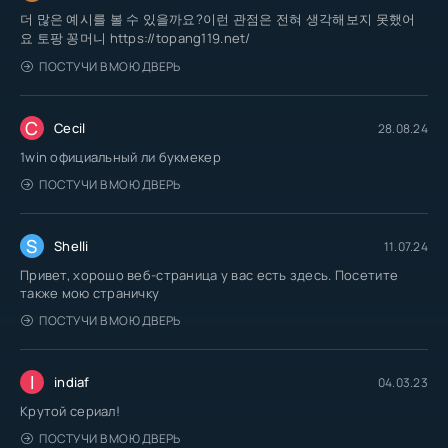
더 많은 예시를 볼 수 있을까요?이런 관점은 전혀 생각해보지 못했어
요 토팡 꽁머니 https://topang119.net/
ПОСТУЧИ В МОЮ ДВЕРЬ
C
Cecil
28.08.24
1win официальный ли букмекер
ПОСТУЧИ В МОЮ ДВЕРЬ
S
Shelli
11.07.24
Привет, хорошо веб-страница у вас есть здесь. Посетите
также мою страничку
ПОСТУЧИ В МОЮ ДВЕРЬ
I
indiaf
04.03.23
Крутой сериал!
ПОСТУЧИ В МОЮ ДВЕРЬ