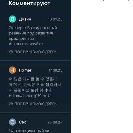
Комментируют
Д
Дуэйн
10.09.25
Эксперт: Ваш идеальный
решение под развития
предприятия
Автоматизируйте
ПОСТУЧИ В МОЮ ДВЕРЬ
H
Homer
17.08.25
더 많은 예시를 볼 수 있을까
요?이런 관점은 전혀 생각해보
지 못했어요 토팡 꽁머니
https://topang119.net/
ПОСТУЧИ В МОЮ ДВЕРЬ
C
Cecil
28.08.24
1win официальный ли