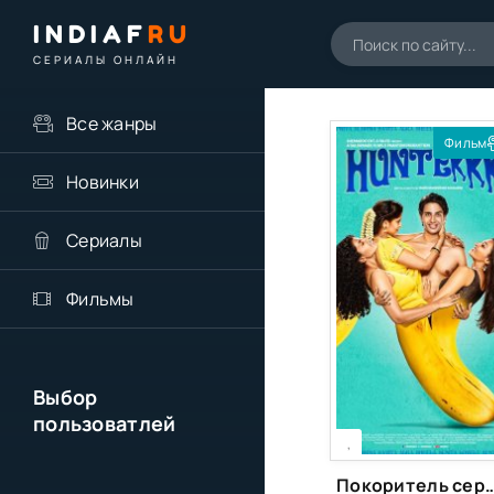
INDIAF
RU
СЕРИАЛЫ ОНЛАЙН
Все жанры
Фильм
Новинки
Сериалы
Фильмы
Выбор
пользоватлей
[xfgiven_season]
[/xfgiven_season]
,
Покоритель сердец