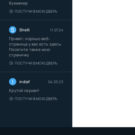
букмекер
ПОСТУЧИ В МОЮ ДВЕРЬ
S
Shelli
11.07.24
Привет, хорошо веб-
страница у вас есть здесь.
Посетите также мою
страничку
ПОСТУЧИ В МОЮ ДВЕРЬ
I
indiaf
04.03.23
Крутой сериал!
ПОСТУЧИ В МОЮ ДВЕРЬ