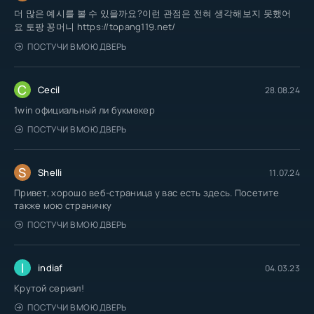
더 많은 예시를 볼 수 있을까요?이런 관점은 전혀 생각해보지 못했어
요 토팡 꽁머니 https://topang119.net/
ПОСТУЧИ В МОЮ ДВЕРЬ
C
Cecil
28.08.24
1win официальный ли букмекер
ПОСТУЧИ В МОЮ ДВЕРЬ
S
Shelli
11.07.24
Привет, хорошо веб-страница у вас есть здесь. Посетите
также мою страничку
ПОСТУЧИ В МОЮ ДВЕРЬ
I
indiaf
04.03.23
Крутой сериал!
ПОСТУЧИ В МОЮ ДВЕРЬ