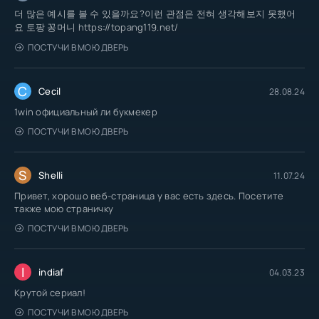
더 많은 예시를 볼 수 있을까요?이런 관점은 전혀 생각해보지 못했어
요 토팡 꽁머니 https://topang119.net/
ПОСТУЧИ В МОЮ ДВЕРЬ
C
Cecil
28.08.24
1win официальный ли букмекер
ПОСТУЧИ В МОЮ ДВЕРЬ
S
Shelli
11.07.24
Привет, хорошо веб-страница у вас есть здесь. Посетите
также мою страничку
ПОСТУЧИ В МОЮ ДВЕРЬ
I
indiaf
04.03.23
Крутой сериал!
ПОСТУЧИ В МОЮ ДВЕРЬ