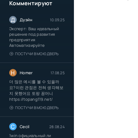
Комментируют
Д
Дуэйн
10.09.25
Эксперт: Ваш идеальный
решение под развития
предприятия
Автоматизируйте
ПОСТУЧИ В МОЮ ДВЕРЬ
H
Homer
17.08.25
더 많은 예시를 볼 수 있을까
요?이런 관점은 전혀 생각해보
지 못했어요 토팡 꽁머니
https://topang119.net/
ПОСТУЧИ В МОЮ ДВЕРЬ
C
Cecil
28.08.24
1win официальный ли