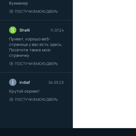
букмекер
ПОСТУЧИ В МОЮ ДВЕРЬ
S
Shelli
11.07.24
Привет, хорошо веб-
страница у вас есть здесь.
Посетите также мою
страничку
ПОСТУЧИ В МОЮ ДВЕРЬ
I
indiaf
04.03.23
Крутой сериал!
ПОСТУЧИ В МОЮ ДВЕРЬ