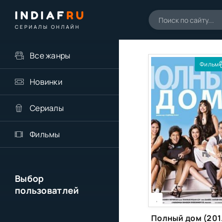
INDIAF
RU
СЕРИАЛЫ ОНЛАЙН
Все жанры
Фильм
Новинки
Сериалы
Фильмы
Выбор
пользоватлей
[xfgiven_season]
[/xfgiven_season]
,
По