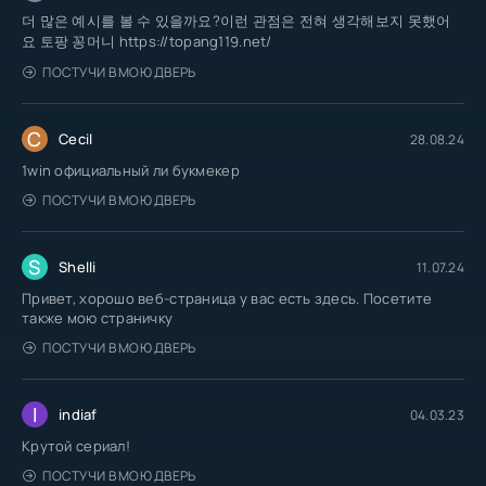
더 많은 예시를 볼 수 있을까요?이런 관점은 전혀 생각해보지 못했어
요 토팡 꽁머니 https://topang119.net/
ПОСТУЧИ В МОЮ ДВЕРЬ
C
Cecil
28.08.24
1win официальный ли букмекер
ПОСТУЧИ В МОЮ ДВЕРЬ
S
Shelli
11.07.24
Привет, хорошо веб-страница у вас есть здесь. Посетите
также мою страничку
ПОСТУЧИ В МОЮ ДВЕРЬ
I
indiaf
04.03.23
Крутой сериал!
ПОСТУЧИ В МОЮ ДВЕРЬ