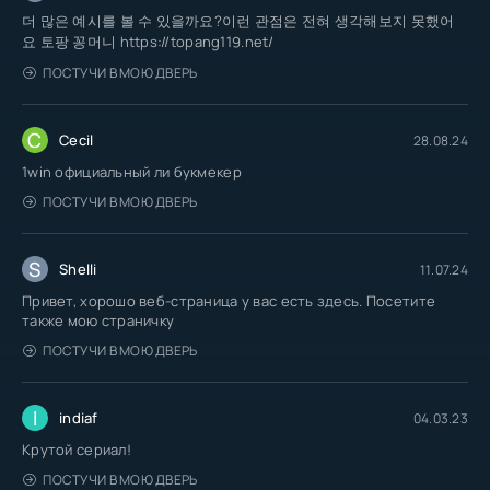
더 많은 예시를 볼 수 있을까요?이런 관점은 전혀 생각해보지 못했어
요 토팡 꽁머니 https://topang119.net/
ПОСТУЧИ В МОЮ ДВЕРЬ
C
Cecil
28.08.24
1win официальный ли букмекер
ПОСТУЧИ В МОЮ ДВЕРЬ
S
Shelli
11.07.24
Привет, хорошо веб-страница у вас есть здесь. Посетите
также мою страничку
ПОСТУЧИ В МОЮ ДВЕРЬ
I
indiaf
04.03.23
Крутой сериал!
ПОСТУЧИ В МОЮ ДВЕРЬ