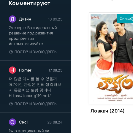
Комментируют
Д
Фильм
Дуэйн
10.09.25
Эксперт: Ваш идеальный
решение под развития
предприятия
Автоматизируйте
ПОСТУЧИ В МОЮ ДВЕРЬ
H
Homer
17.08.25
더 많은 예시를 볼 수 있을까
요?이런 관점은 전혀 생각해보
지 못했어요 토팡 꽁머니
[xfgiven_season]
https://topang119.net/
[/xfgiven_season]
,
ПОСТУЧИ В МОЮ ДВЕРЬ
Ловкач (2014)
C
Cecil
28.08.24
1win официальный ли