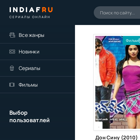
INDIAF
RU
СЕРИАЛЫ ОНЛАЙН
Все жанры
Фильм
Новинки
Сериалы
Фильмы
Выбор
пользоватлей
[xfgiven_season]
[/xfgiven_season]
,
Дон Сину (2010)