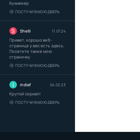
букмекер
ПОСТУЧИ В МОЮ ДВЕРЬ
S
Shelli
11.07.24
Привет, хорошо веб-
страница у вас есть здесь.
Посетите также мою
страничку
ПОСТУЧИ В МОЮ ДВЕРЬ
I
indiaf
04.03.23
Крутой сериал!
ПОСТУЧИ В МОЮ ДВЕРЬ