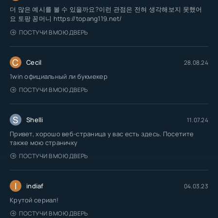
더 많은 예시를 볼 수 있을까요?이런 관점은 전혀 생각해보지 못했어
요 토팡 꽁머니 https://topang119.net/
ПОСТУЧИ В МОЮ ДВЕРЬ
C
Cecil
28.08.24
1win официальный ли букмекер
ПОСТУЧИ В МОЮ ДВЕРЬ
S
Shelli
11.07.24
Привет, хорошо веб-страница у вас есть здесь. Посетите
также мою страничку
ПОСТУЧИ В МОЮ ДВЕРЬ
I
indiaf
04.03.23
Крутой сериал!
ПОСТУЧИ В МОЮ ДВЕРЬ