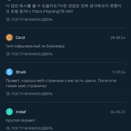
더 많은 예시를 볼 수 있을까요?이런 관점은 전혀 생각해보지 못했어
요 토팡 꽁머니 https://topang119.net/
ПОСТУЧИ В МОЮ ДВЕРЬ
C
Cecil
28.08.24
1win официальный ли букмекер
ПОСТУЧИ В МОЮ ДВЕРЬ
S
Shelli
11.07.24
Привет, хорошо веб-страница у вас есть здесь. Посетите
также мою страничку
ПОСТУЧИ В МОЮ ДВЕРЬ
I
indiaf
04.03.23
Крутой сериал!
ПОСТУЧИ В МОЮ ДВЕРЬ