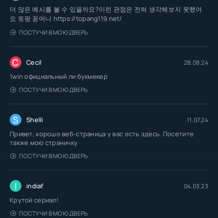
더 많은 예시를 볼 수 있을까요?이런 관점은 전혀 생각해보지 못했어
요 토팡 꽁머니 https://topang119.net/
ПОСТУЧИ В МОЮ ДВЕРЬ
C
Cecil
28.08.24
1win официальный ли букмекер
ПОСТУЧИ В МОЮ ДВЕРЬ
S
Shelli
11.07.24
Привет, хорошо веб-страница у вас есть здесь. Посетите
также мою страничку
ПОСТУЧИ В МОЮ ДВЕРЬ
I
indiaf
04.03.23
Крутой сериал!
ПОСТУЧИ В МОЮ ДВЕРЬ