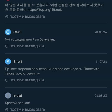
더 많은 예시를 볼 수 있을까요?이런 관점은 전혀 생각해보지 못했어
요 토팡 꽁머니 https://topang119.net/
ПОСТУЧИ В МОЮ ДВЕРЬ
C
Cecil
28.08.24
1win официальный ли букмекер
ПОСТУЧИ В МОЮ ДВЕРЬ
S
Shelli
11.07.24
Привет, хорошо веб-страница у вас есть здесь. Посетите
также мою страничку
ПОСТУЧИ В МОЮ ДВЕРЬ
I
indiaf
04.03.23
Крутой сериал!
ПОСТУЧИ В МОЮ ДВЕРЬ