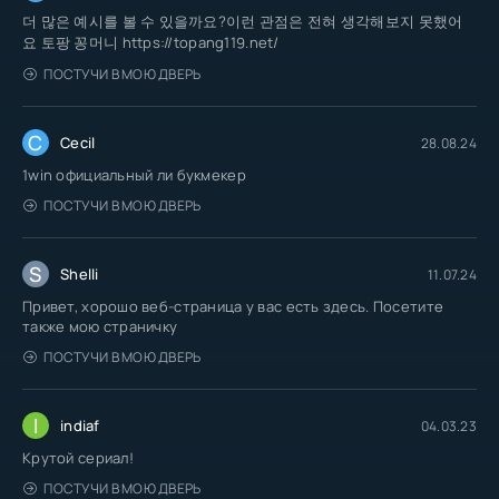
더 많은 예시를 볼 수 있을까요?이런 관점은 전혀 생각해보지 못했어
요 토팡 꽁머니 https://topang119.net/
ПОСТУЧИ В МОЮ ДВЕРЬ
C
Cecil
28.08.24
1win официальный ли букмекер
ПОСТУЧИ В МОЮ ДВЕРЬ
S
Shelli
11.07.24
Привет, хорошо веб-страница у вас есть здесь. Посетите
также мою страничку
ПОСТУЧИ В МОЮ ДВЕРЬ
I
indiaf
04.03.23
Крутой сериал!
ПОСТУЧИ В МОЮ ДВЕРЬ