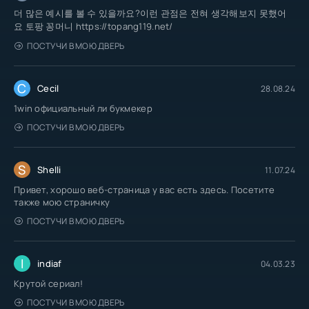
더 많은 예시를 볼 수 있을까요?이런 관점은 전혀 생각해보지 못했어
요 토팡 꽁머니 https://topang119.net/
ПОСТУЧИ В МОЮ ДВЕРЬ
C
Cecil
28.08.24
1win официальный ли букмекер
ПОСТУЧИ В МОЮ ДВЕРЬ
S
Shelli
11.07.24
Привет, хорошо веб-страница у вас есть здесь. Посетите
также мою страничку
ПОСТУЧИ В МОЮ ДВЕРЬ
I
indiaf
04.03.23
Крутой сериал!
ПОСТУЧИ В МОЮ ДВЕРЬ