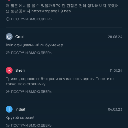
더 많은 예시를 볼 수 있을까요?이런 관점은 전혀 생각해보지 못했어
요 토팡 꽁머니 https://topang119.net/
ПОСТУЧИ В МОЮ ДВЕРЬ
C
Cecil
28.08.24
1win официальный ли букмекер
ПОСТУЧИ В МОЮ ДВЕРЬ
S
Shelli
11.07.24
Привет, хорошо веб-страница у вас есть здесь. Посетите
также мою страничку
ПОСТУЧИ В МОЮ ДВЕРЬ
I
indiaf
04.03.23
Крутой сериал!
ПОСТУЧИ В МОЮ ДВЕРЬ