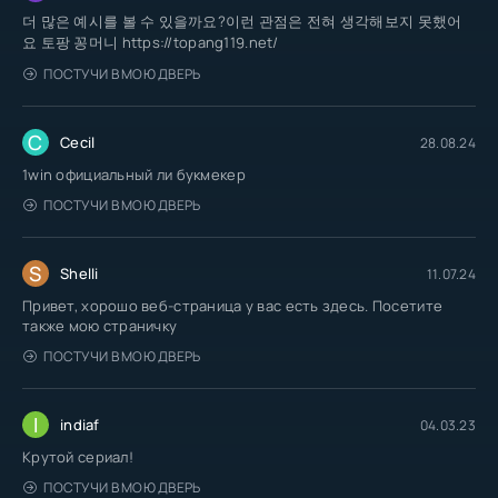
더 많은 예시를 볼 수 있을까요?이런 관점은 전혀 생각해보지 못했어
요 토팡 꽁머니 https://topang119.net/
ПОСТУЧИ В МОЮ ДВЕРЬ
C
Cecil
28.08.24
1win официальный ли букмекер
ПОСТУЧИ В МОЮ ДВЕРЬ
S
Shelli
11.07.24
Привет, хорошо веб-страница у вас есть здесь. Посетите
также мою страничку
ПОСТУЧИ В МОЮ ДВЕРЬ
I
indiaf
04.03.23
Крутой сериал!
ПОСТУЧИ В МОЮ ДВЕРЬ