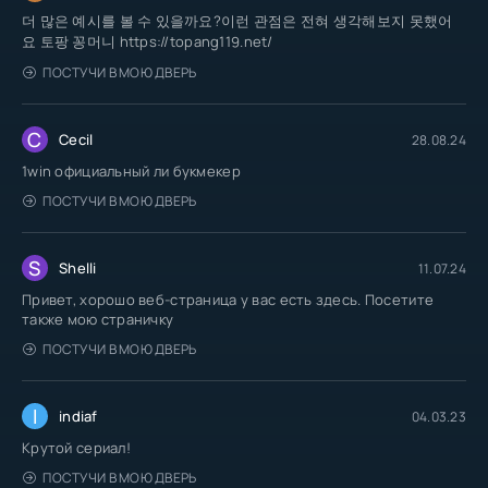
더 많은 예시를 볼 수 있을까요?이런 관점은 전혀 생각해보지 못했어
요 토팡 꽁머니 https://topang119.net/
ПОСТУЧИ В МОЮ ДВЕРЬ
C
Cecil
28.08.24
1win официальный ли букмекер
ПОСТУЧИ В МОЮ ДВЕРЬ
S
Shelli
11.07.24
Привет, хорошо веб-страница у вас есть здесь. Посетите
также мою страничку
ПОСТУЧИ В МОЮ ДВЕРЬ
I
indiaf
04.03.23
Крутой сериал!
ПОСТУЧИ В МОЮ ДВЕРЬ