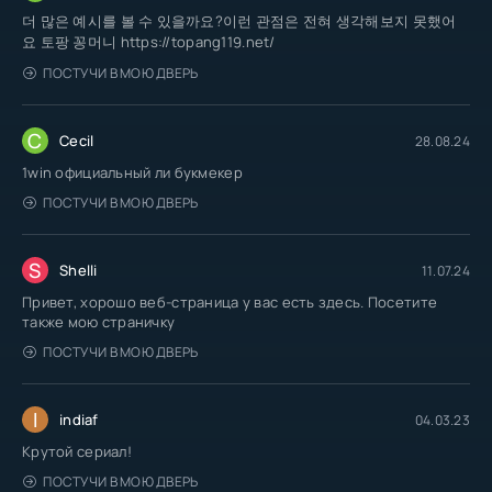
더 많은 예시를 볼 수 있을까요?이런 관점은 전혀 생각해보지 못했어
요 토팡 꽁머니 https://topang119.net/
ПОСТУЧИ В МОЮ ДВЕРЬ
C
Cecil
28.08.24
1win официальный ли букмекер
ПОСТУЧИ В МОЮ ДВЕРЬ
S
Shelli
11.07.24
Привет, хорошо веб-страница у вас есть здесь. Посетите
также мою страничку
ПОСТУЧИ В МОЮ ДВЕРЬ
I
indiaf
04.03.23
Крутой сериал!
ПОСТУЧИ В МОЮ ДВЕРЬ