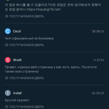
더 많은 예시를 볼 수 있을까요?이런 관점은 전혀 생각해보지 못했어
요 토팡 꽁머니 https://topang119.net/
ПОСТУЧИ В МОЮ ДВЕРЬ
C
Cecil
28.08.24
1win официальный ли букмекер
ПОСТУЧИ В МОЮ ДВЕРЬ
S
Shelli
11.07.24
Привет, хорошо веб-страница у вас есть здесь. Посетите
также мою страничку
ПОСТУЧИ В МОЮ ДВЕРЬ
I
indiaf
04.03.23
Крутой сериал!
ПОСТУЧИ В МОЮ ДВЕРЬ