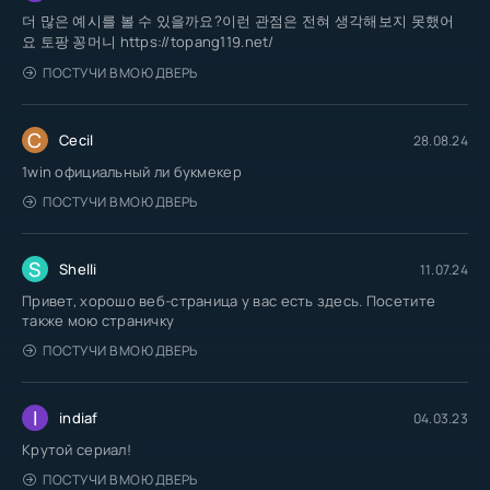
더 많은 예시를 볼 수 있을까요?이런 관점은 전혀 생각해보지 못했어
요 토팡 꽁머니 https://topang119.net/
ПОСТУЧИ В МОЮ ДВЕРЬ
C
Cecil
28.08.24
1win официальный ли букмекер
ПОСТУЧИ В МОЮ ДВЕРЬ
S
Shelli
11.07.24
Привет, хорошо веб-страница у вас есть здесь. Посетите
также мою страничку
ПОСТУЧИ В МОЮ ДВЕРЬ
I
indiaf
04.03.23
Крутой сериал!
ПОСТУЧИ В МОЮ ДВЕРЬ