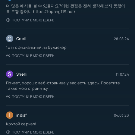
더 많은 예시를 볼 수 있을까요?이런 관점은 전혀 생각해보지 못했어
요 토팡 꽁머니 https://topang119.net/
ПОСТУЧИ В МОЮ ДВЕРЬ
C
Cecil
28.08.24
1win официальный ли букмекер
ПОСТУЧИ В МОЮ ДВЕРЬ
S
Shelli
11.07.24
Привет, хорошо веб-страница у вас есть здесь. Посетите
также мою страничку
ПОСТУЧИ В МОЮ ДВЕРЬ
I
indiaf
04.03.23
Крутой сериал!
ПОСТУЧИ В МОЮ ДВЕРЬ