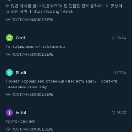
더 많은 예시를 볼 수 있을까요?이런 관점은 전혀 생각해보지 못했어
요 토팡 꽁머니 https://topang119.net/
ПОСТУЧИ В МОЮ ДВЕРЬ
C
Cecil
28.08.24
1win официальный ли букмекер
ПОСТУЧИ В МОЮ ДВЕРЬ
S
Shelli
11.07.24
Привет, хорошо веб-страница у вас есть здесь. Посетите
также мою страничку
ПОСТУЧИ В МОЮ ДВЕРЬ
I
indiaf
04.03.23
Крутой сериал!
ПОСТУЧИ В МОЮ ДВЕРЬ