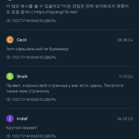
더 많은 예시를 볼 수 있을까요?이런 관점은 전혀 생각해보지 못했어
요 토팡 꽁머니 https://topang119.net/
ПОСТУЧИ В МОЮ ДВЕРЬ
C
Cecil
28.08.24
1win официальный ли букмекер
ПОСТУЧИ В МОЮ ДВЕРЬ
S
Shelli
11.07.24
Привет, хорошо веб-страница у вас есть здесь. Посетите
также мою страничку
ПОСТУЧИ В МОЮ ДВЕРЬ
I
indiaf
04.03.23
Крутой сериал!
ПОСТУЧИ В МОЮ ДВЕРЬ