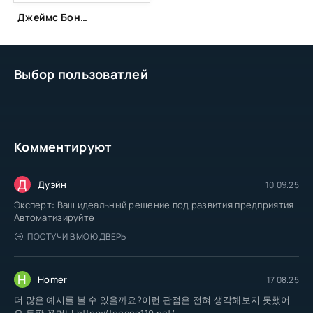
Джеймс Бонд (2015)
Выбор пользоватлей
Комментируют
Д
Дуэйн
10.09.25
Эксперт: Ваш идеальный решение под развития предприятия
Автоматизируйте
ПОСТУЧИ В МОЮ ДВЕРЬ
H
Homer
17.08.25
더 많은 예시를 볼 수 있을까요?이런 관점은 전혀 생각해보지 못했어