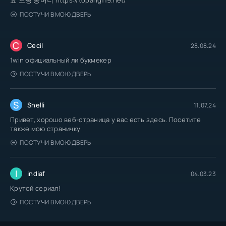
요 토팡 꽁머니 https://topang119.net/
ПОСТУЧИ В МОЮ ДВЕРЬ
C
Cecil
28.08.24
1win официальный ли букмекер
ПОСТУЧИ В МОЮ ДВЕРЬ
S
Shelli
11.07.24
Привет, хорошо веб-страница у вас есть здесь. Посетите
также мою страничку
ПОСТУЧИ В МОЮ ДВЕРЬ
I
indiaf
04.03.23
Крутой сериал!
ПОСТУЧИ В МОЮ ДВЕРЬ