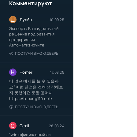
Комментируют
Д
Дуэйн
10.09.25
Эксперт: Ваш идеальный
решение под развития
предприятия
Автоматизируйте
ПОСТУЧИ В МОЮ ДВЕРЬ
H
Homer
17.08.25
더 많은 예시를 볼 수 있을까
요?이런 관점은 전혀 생각해보
지 못했어요 토팡 꽁머니
https://topang119.net/
ПОСТУЧИ В МОЮ ДВЕРЬ
C
Cecil
28.08.24
1win официальный ли