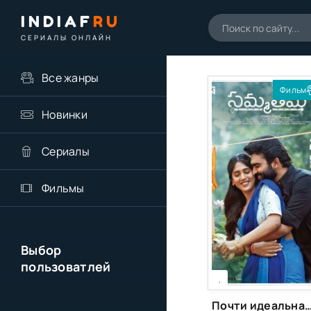
INDIAF
RU
СЕРИАЛЫ ОНЛАЙН
Все жанры
Фильм
Новинки
Сериалы
Фильмы
Выбор
пользоватлей
[xfgiven_season]
[/xfgiven_season]
,
Почти идеальная (2