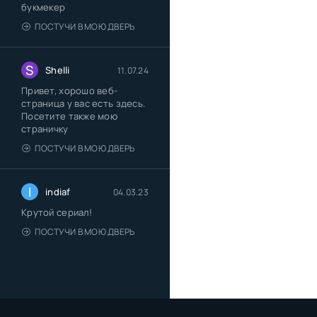
букмекер
ПОСТУЧИ В МОЮ ДВЕРЬ
S
Shelli
11.07.24
Привет, хорошо веб-
страница у вас есть здесь.
Посетите также мою
страничку
ПОСТУЧИ В МОЮ ДВЕРЬ
I
indiaf
04.03.23
Крутой сериал!
ПОСТУЧИ В МОЮ ДВЕРЬ