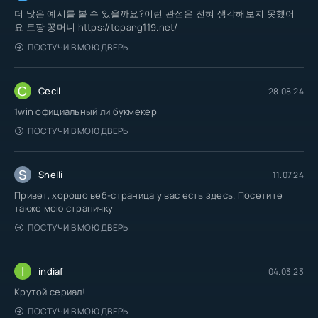
더 많은 예시를 볼 수 있을까요?이런 관점은 전혀 생각해보지 못했어
요 토팡 꽁머니 https://topang119.net/
ПОСТУЧИ В МОЮ ДВЕРЬ
C
Cecil
28.08.24
1win официальный ли букмекер
ПОСТУЧИ В МОЮ ДВЕРЬ
S
Shelli
11.07.24
Привет, хорошо веб-страница у вас есть здесь. Посетите
также мою страничку
ПОСТУЧИ В МОЮ ДВЕРЬ
I
indiaf
04.03.23
Крутой сериал!
ПОСТУЧИ В МОЮ ДВЕРЬ