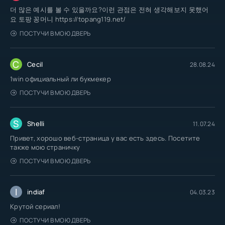
더 많은 예시를 볼 수 있을까요?이런 관점은 전혀 생각해보지 못했어
요 토팡 꽁머니 https://topang119.net/
ПОСТУЧИ В МОЮ ДВЕРЬ
C
Cecil
28.08.24
1win официальный ли букмекер
ПОСТУЧИ В МОЮ ДВЕРЬ
S
Shelli
11.07.24
Привет, хорошо веб-страница у вас есть здесь. Посетите
также мою страничку
ПОСТУЧИ В МОЮ ДВЕРЬ
I
indiaf
04.03.23
Крутой сериал!
ПОСТУЧИ В МОЮ ДВЕРЬ