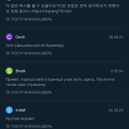
더 많은 예시를 볼 수 있을까요?이런 관점은 전혀 생각해보지 못했어
요 토팡 꽁머니 https://topang119.net/
ПОСТУЧИ В МОЮ ДВЕРЬ
C
Cecil
28.08.24
1win официальный ли букмекер
ПОСТУЧИ В МОЮ ДВЕРЬ
S
Shelli
11.07.24
Привет, хорошо веб-страница у вас есть здесь. Посетите
также мою страничку
ПОСТУЧИ В МОЮ ДВЕРЬ
I
indiaf
04.03.23
Крутой сериал!
ПОСТУЧИ В МОЮ ДВЕРЬ